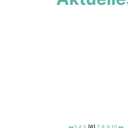
⏮
3
4
5
[6]
7
8
9
10
⏭