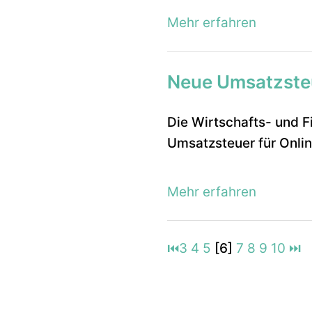
Mehr erfahren
Neue Umsatzsteu
Die Wirtschafts- und F
Umsatzsteuer für Online
Mehr erfahren
⏮
3
4
5
[6]
7
8
9
10
⏭